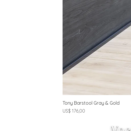
Tony Barstool Gray & Gold
Preço
US$ 176,00
Voc