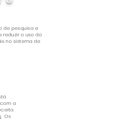
o de pesquisa e
 reduzir o uso do
is no sistema de
stá
 com a
eceita
o
. Os