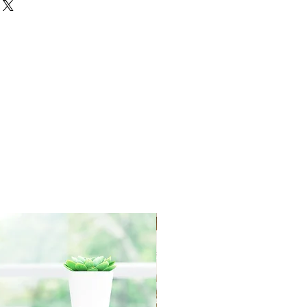
IN ORIGINAL PACKAGING with
 within 30 days of the
redit towards your account. We
yment for RETURN SHIPPING
r order processing irregularities-
asis.