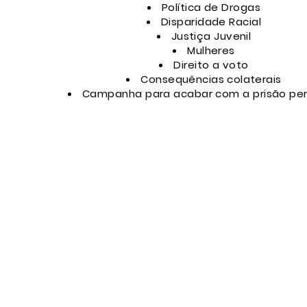
Política de Drogas
Disparidade Racial
Justiça Juvenil
Mulheres
Direito a voto
Consequências
colaterais
Campanha para acabar com a prisão pe
. Johnson
mail.com