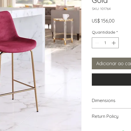
Gold
SKU: 101764
Preço
US$ 156,00
Quantidade
*
Adicionar ao ca
Dimensions
19.7" W x 24.2" D x 3
Return Policy
We will accept ret