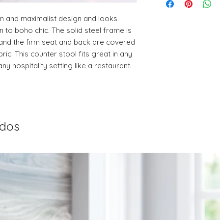
PRODUCT, THAT IS 
30% RESTOCKING FEE
m and maximalist design and looks 
DELIVERY DATE for c
to boho chic. The solid steel frame is 
DO NOT provide pa
 and the firm seat and back are covered 
except for defects o
ic. This counter stool fits great in any 
on a preapproved b
ny hospitality setting like a restaurant.
ados