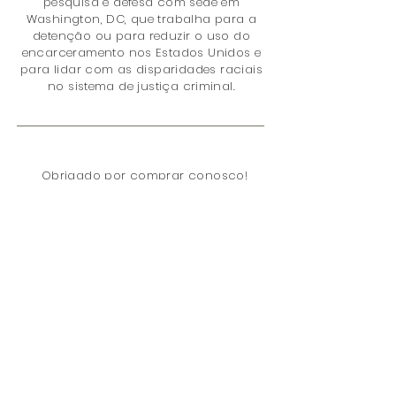
pesquisa e defesa com sede em
Washington, DC, que trabalha para a
detenção ou para reduzir o uso do
encarceramento nos Estados Unidos e
para lidar com as disparidades raciais
no sistema de justiça criminal.
Obrigado por comprar conosco!
Você está ajudando a tornar o
mundo um lugar melhor com a
sua compra, porque doamos 5% de
nossa receita líquida total para
o
Projeto Sentenciamento
. Os
problemas são:
Política de Penas
Encarceramento
Política de Drogas
Disparidade Racial
Justiça Juvenil
Mulheres
Direito a voto