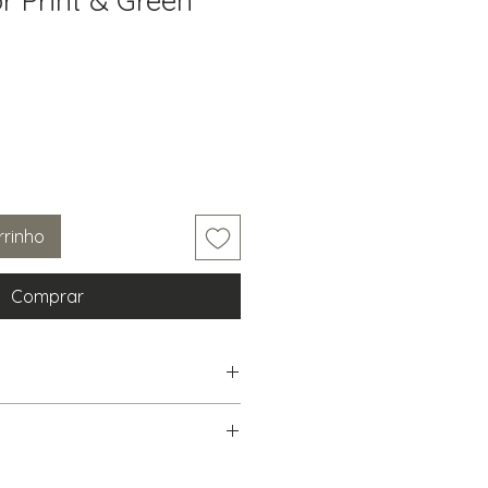
or Print & Green
rrinho
Comprar
3.5" H
urn(s) of any UNOPENED