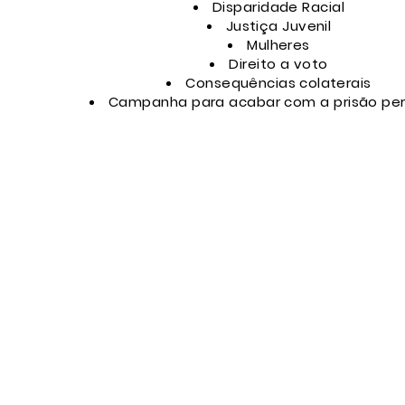
Disparidade Racial
Justiça Juvenil
Mulheres
Direito a voto
Consequências
colaterais
Campanha para acabar com a prisão pe
. Johnson
mail.com