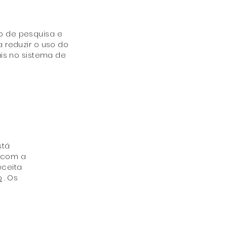
o de pesquisa e
 reduzir o uso do
is no sistema de
stá
 com a
eceita
o
. Os