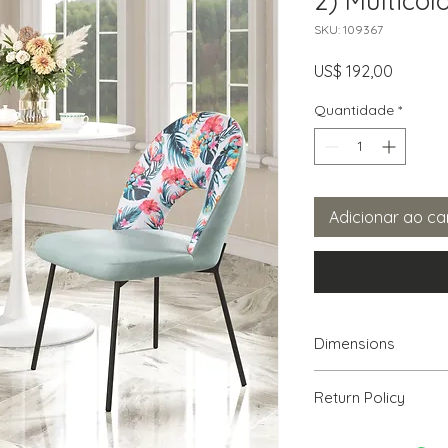
2) Multicol
SKU: 109367
Preço
US$ 192,00
Quantidade
*
Adicionar ao ca
Dimensions
19.7" W x 23.2" D x 3
Return Policy
We will accept ret