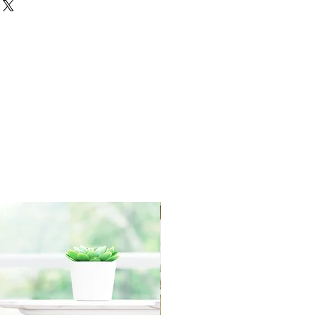
IN ORIGINAL PACKAGING with
 within 30 days of the
redit towards your account. We
yment for RETURN SHIPPING
r order processing irregularities-
asis.