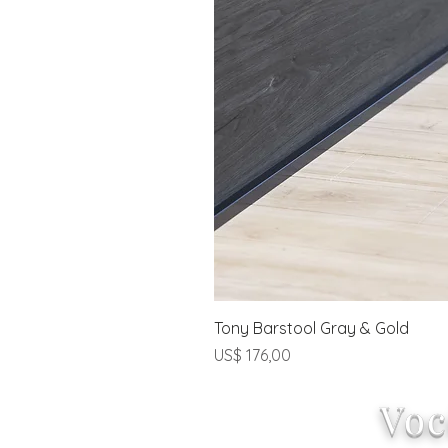
Tony Barstool Gray & Gold
Preço
US$ 176,00
Voc