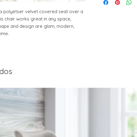
PRODUCT, THAT IS 
30% RESTOCKING FEE
a polyetser velvet covered seat over a 
DELIVERY DATE for c
s chair works great in any space, 
DO NOT provide pa
 shape and design are glam, modern, 
except for defects o
time.
on a preapproved b
ados