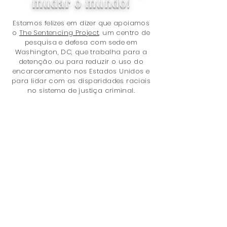
mudar o mundo!
Estamos felizes em dizer que apoiamos
o
The Sentencing Project,
um centro de
pesquisa e defesa com sede em
Washington, DC, que trabalha para a
detenção ou para reduzir o uso do
encarceramento nos Estados Unidos e
para lidar com as disparidades raciais
no sistema de justiça criminal.
Obrigado por comprar conosco!
Você está ajudando a tornar o
mundo um lugar melhor com a
sua compra, porque doamos 5% de
nossa receita líquida total para
o
Projeto Sentenciamento
. Os
problemas são:
Política de Penas
Encarceramento