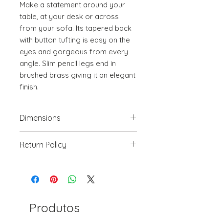
Make a statement around your 
table, at your desk or across 
from your sofa. Its tapered back 
with button tufting is easy on the 
eyes and gorgeous from every 
angle. Slim pencil legs end in 
brushed brass giving it an elegant 
finish.
Dimensions
20.5" W x 24.6" D x 34.8" H
Return Policy
We will accept return(s) of any
UNOPENED PRODUCT, THAT IS IN
ORIGINAL PACKAGING with 30%
RESTOCKING FEE within 30 days of
the DELIVERY DATE for credit
Produtos
towards your account. We DO NOT