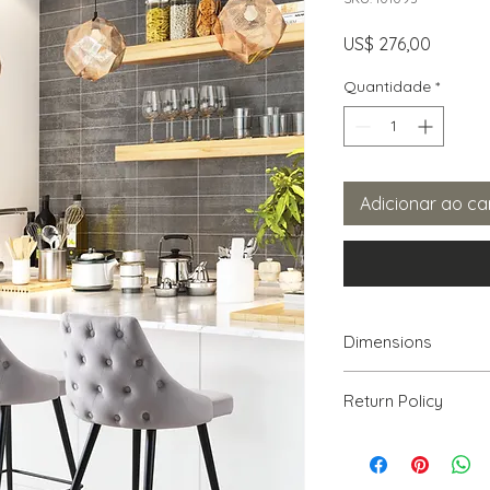
Preço
US$ 276,00
Quantidade
*
Adicionar ao ca
Dimensions
18.5" W x 20.9" D x 3
Return Policy
We will accept ret
PRODUCT, THAT IS 
30% RESTOCKING FEE