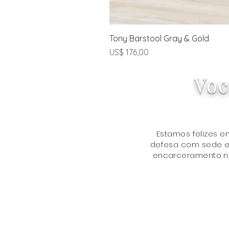
Tony Barstool Gray & Gold
Preço
US$ 176,00
Voc
Estamos felizes 
defesa com sede em
encarceramento nos