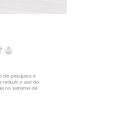
Blanca Barstool (Set of 2) Ivo
Preço
US$ 320,00
r o
o de pesquisa e
 reduzir o uso do
is no sistema de