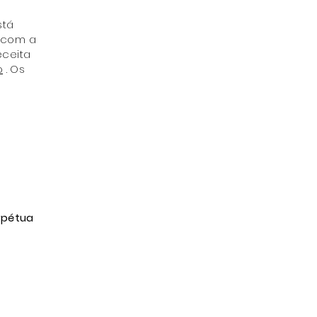
stá
 com a
eceita
o
. Os
rpétua