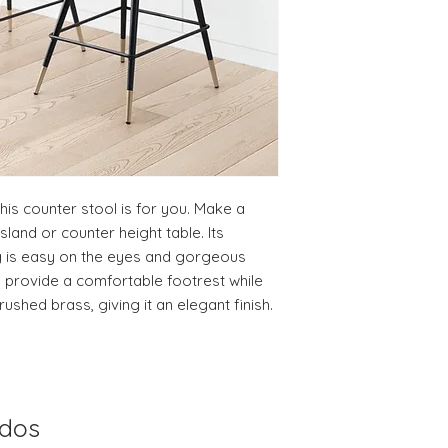
DELIVERY DATE for c
DO NOT provide pa
except for defects o
on a preapproved b
this counter stool is for you. Make a 
land or counter height table. Its 
g is easy on the eyes and gorgeous 
 provide a comfortable footrest while 
rushed brass, giving it an elegant finish.
ados