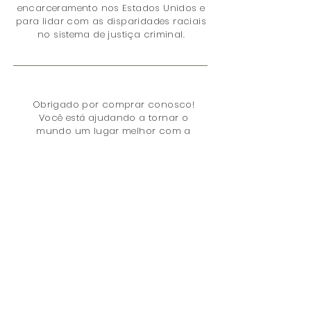
encarceramento nos Estados Unidos e
para lidar com as disparidades raciais
no sistema de justiça criminal.
Obrigado por comprar conosco!
Você está ajudando a tornar o
mundo um lugar melhor com a
sua compra, porque doamos 5% de
nossa receita líquida total para
o
Projeto Sentenciamento
. Os
problemas são:
Política de Penas
Encarceramento
Política de Drogas
Disparidade Racial
Justiça Juvenil
Mulheres
Direito a voto
Consequências
colaterais
Campanha para acabar com a