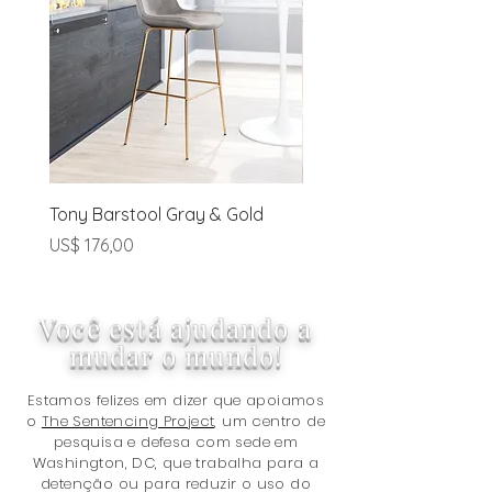
Tony Barstool Gray & Gold
Blanca Barstool (Set of
Ivory
Preço
US$ 176,00
Preço
US$ 320,00
Você está ajudando a
mudar o mundo!
Estamos felizes em dizer que apoiamos
o
The Sentencing Project,
um centro de
pesquisa e defesa com sede em
Washington, DC, que trabalha para a
detenção ou para reduzir o uso do