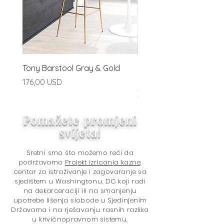
Tony Barstool Gray & Gold
Blanca Barstool (Set of
Ivory
Price
176,00 USD
Price
320,00 USD
Pomažete promjeni
svijeta!
Sretni smo što možemo reći da
podržavamo
Projekt izricanja kazne,
centar za istraživanje i zagovaranje sa
sjedištem u Washingtonu, DC koji radi
na dekarceraciji ili na smanjenju
upotrebe lišenja slobode u Sjedinjenim
Državama i na rješavanju rasnih razlika
u krivičnopravnom sistemu.