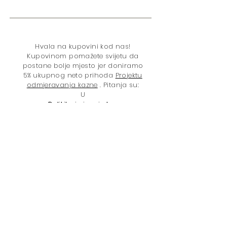
Hvala na kupovini kod nas!
Kupovinom pomažete svijetu da
postane bolje mjesto jer doniramo
5% ukupnog neto prihoda
Projektu
odmjeravanja kazne
. Pitanja su:
U
Politika izricanja kazne
Zatvaranje
Politika droga
Rasna nejednakost
Maloljetničko pravosuđe
Žene
Pravo glasa
Kolateralne
posljedice
Kampanja za okončanje zatvora