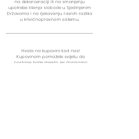
na dekarceraciji ili na smanjenju
upotrebe lišenja slobode u Sjedinjenim
Državama i na rješavanju rasnih razlika
u krivičnopravnom sistemu.
Hvala na kupovini kod nas!
Kupovinom pomažete svijetu da
postane bolje mjesto jer doniramo
5% ukupnog neto prihoda
Projektu
odmjeravanja kazne
. Pitanja su:
U
Politika izricanja kazne
Zatvaranje
Politika droga
Rasna nejednakost
Maloljetničko pravosuđe
Žene
Pravo glasa
Kolateralne
posljedice
Kampanja za okončanje zatvora