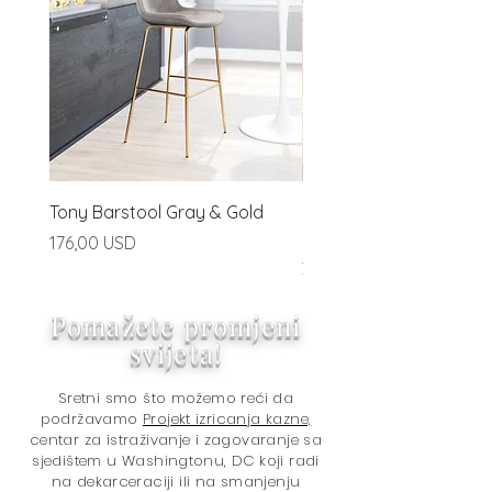
Tony Barstool Gray & Gold
Blanca Barstool (Set of
Ivory
Price
176,00 USD
Price
320,00 USD
Pomažete promjeni
svijeta!
Sretni smo što možemo reći da
podržavamo
Projekt izricanja kazne,
centar za istraživanje i zagovaranje sa
sjedištem u Washingtonu, DC koji radi
na dekarceraciji ili na smanjenju