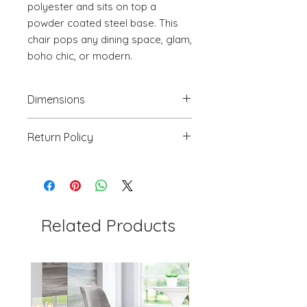
polyester and sits on top a 
powder coated steel base. This 
chair pops any dining space, glam, 
boho chic, or modern.
Dimensions
19.7" W x 22" D x 33.1" H
Return Policy
We will accept return(s) of any
UNOPENED PRODUCT, THAT IS IN
ORIGINAL PACKAGING with 30%
RESTOCKING FEE within 30 days of
the DELIVERY DATE for credit
Related Products
towards your account. We DO NOT
provide payment for RETURN
SHIPPING except for defects or
order processing irregularities- on a
preapproved basis.