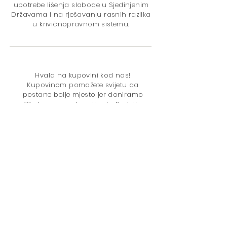
upotrebe lišenja slobode u Sjedinjenim
Državama i na rješavanju rasnih razlika
u krivičnopravnom sistemu.
Hvala na kupovini kod nas!
Kupovinom pomažete svijetu da
postane bolje mjesto jer doniramo
5% ukupnog neto prihoda
Projektu
odmjeravanja kazne
. Pitanja su:
U
Politika izricanja kazne
Zatvaranje
Politika droga
Rasna nejednakost
Maloljetničko pravosuđe
Žene
Pravo glasa
Kolateralne
posljedice
Kampanja za okončanje zatvora