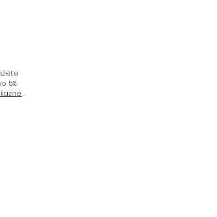
ažete
mo 5%
 kazne
.