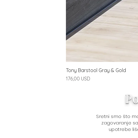
Tony Barstool Gray & Gold
Price
176,00 USD
Po
Sretni smo što 
zagovaranje sa 
upotrebe liš