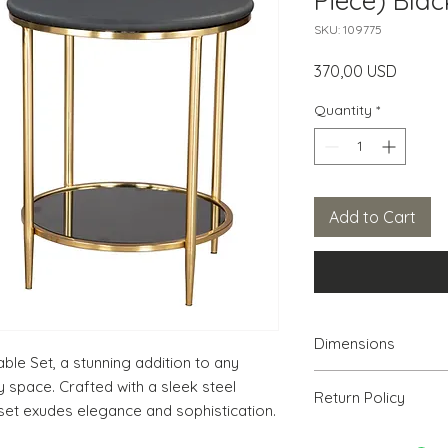
Piece) Blac
SKU: 109775
Price
370,00 USD
Quantity
*
Add to Cart
Dimensions
le Set, a stunning addition to any 
(1) 17.3" W x 17.3" D 
y space. Crafted with a sleek steel 
Return Policy
H
set exudes elegance and sophistication.
We will accept ret