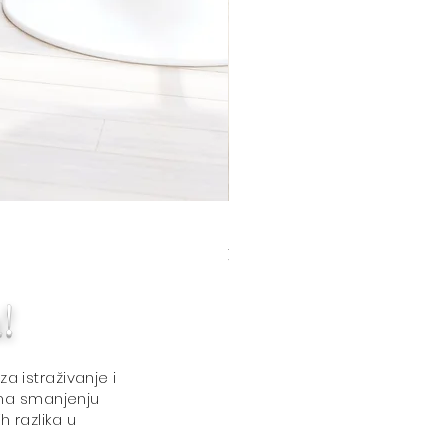
Blanca Barstool (Set of 2) Ivo
Price
320,00 USD
!
a istraživanje i
 na smanjenju
 razlika u