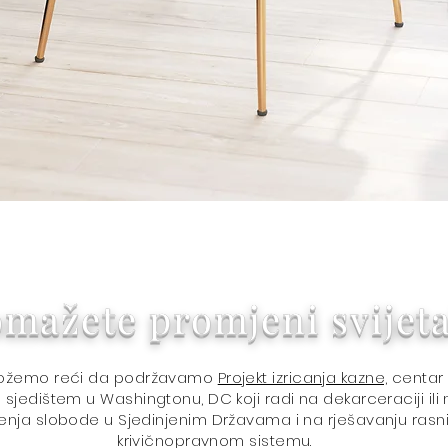
Quick View
mažete promjeni svijeta
možemo reći da podržavamo
Projekt izricanja kazne,
centar z
sjedištem u Washingtonu, DC koji radi na dekarceraciji ili
enja slobode u Sjedinjenim Državama i na rješavanju rasnih
krivičnopravnom sistemu.