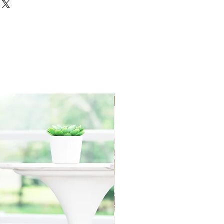
IN ORIGINAL PACKAGING with
 within 30 days of the
redit towards your account. We
yment for RETURN SHIPPING
r order processing irregularities-
asis.