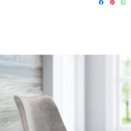
PRODUCT, THAT IS 
30% RESTOCKING FEE
DELIVERY DATE for c
DO NOT provide pa
except for defects o
on a preapproved b