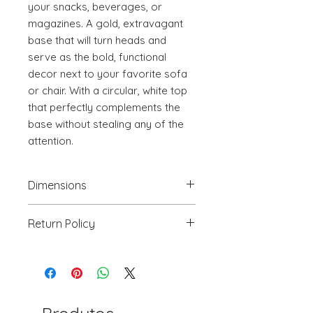
your snacks, beverages, or 
magazines. A gold, extravagant 
base that will turn heads and 
serve as the bold, functional 
decor next to your favorite sofa 
or chair. With a circular, white top 
that perfectly complements the 
base without stealing any of the 
attention.
Dimensions
(1) 15" W x 15" D x 22.4" H (2) 13" W
Return Policy
x 13" D x 20.5" H
We will accept return(s) of any
UNOPENED PRODUCT, THAT IS IN
ORIGINAL PACKAGING with 30%
RESTOCKING FEE within 30 days of
the DELIVERY DATE for credit