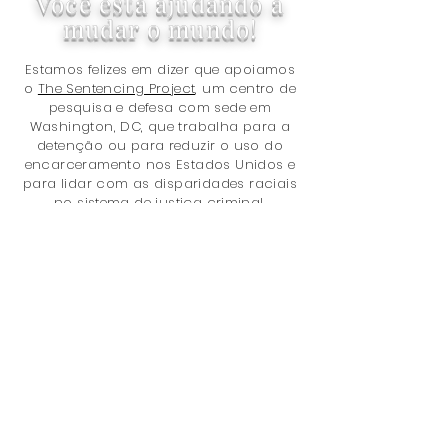
Você está ajudando a
mudar o mundo!
Estamos felizes em dizer que apoiamos
o
The Sentencing Project,
um centro de
pesquisa e defesa com sede em
Washington, DC, que trabalha para a
detenção ou para reduzir o uso do
encarceramento nos Estados Unidos e
para lidar com as disparidades raciais
no sistema de justiça criminal.
Obrigado por comprar conosco!
Você está ajudando a tornar o
mundo um lugar melhor com a
sua compra, porque doamos 5% de
nossa receita líquida total para
o
Projeto Sentenciamento
. Os
problemas são:
Política de Penas