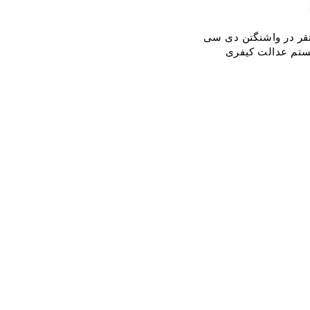
قر در واشنگتن دی سی
یستم عدالت کیفری