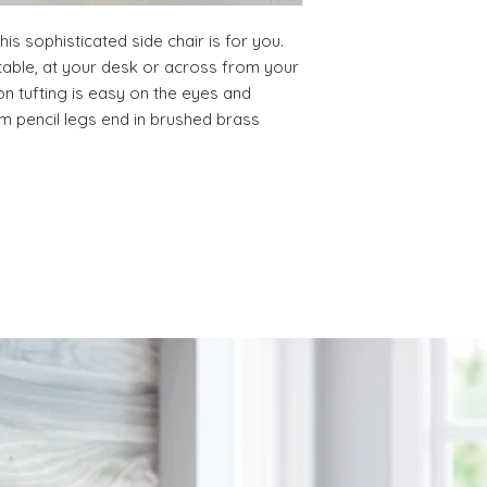
PRODUCT, THAT IS 
30% RESTOCKING FEE
his sophisticated side chair is for you. 
DELIVERY DATE for c
able, at your desk or across from your 
DO NOT provide pa
on tufting is easy on the eyes and 
except for defects o
 pencil legs end in brushed brass 
on a preapproved b