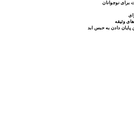
 برای نوجوانان
ای
های
وثیقه
 پایان دادن به حبس ابد
. Johnson
mail.com