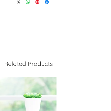
IN ORIGINAL PACKAGING with
 within 30 days of the
redit towards your account. We
yment for RETURN SHIPPING
r order processing irregularities-
asis.
Related Products