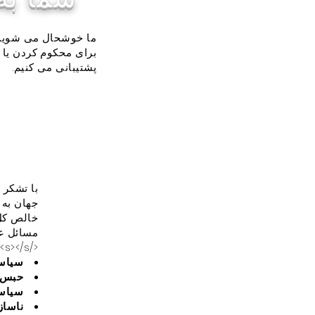
ما خوشحال می شویم ک
برای محکوم کردن یا 
پشتیبانی می کنیم.
با تشکر 
خالص کل 
مسائل عبا
</s></s>
سیاس
حبس
سیاس
ناساز