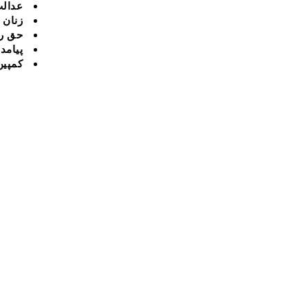
عدالت
زنان
حق ر
پیامد
کمپین