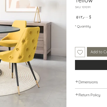
Yellow
SKU: 101091
Price
$ ۵۱۲٫۰۰
*
Quantity
Add to C
Dimensions
Return Policy
We will accept ret