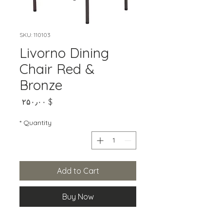
SKU: 110103
Livorno Dining
Chair Red &
Bronze
Price
$ ۲۵۰٫۰۰
*
Quantity
Add to Cart
Buy Now