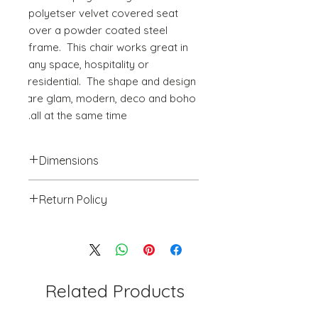
polyetser velvet covered seat 
over a powder coated steel 
frame.  This chair works great in 
any space, hospitality or 
residential.  The shape and design 
are glam, modern, deco and boho 
all at the same time.
Dimensions
19.7" W x 23.2" D x 33.5" H
Return Policy
We will accept return(s) of any
UNOPENED PRODUCT, THAT IS IN
ORIGINAL PACKAGING with 30%
RESTOCKING FEE within 30 days of
the DELIVERY DATE for credit
Related Products
towards your account. We DO NOT
provide payment for RETURN