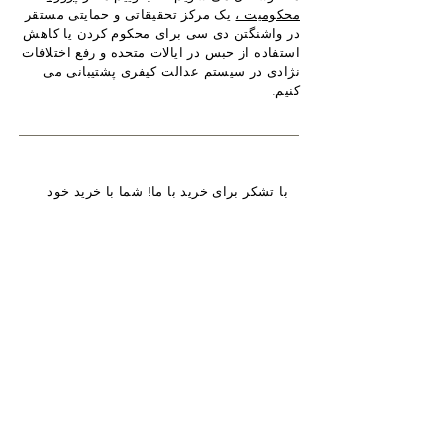
محکومیت ،
یک مرکز تحقیقاتی و حمایتی مستقر
در واشنگتن دی سی برای محکوم کردن یا کاهش
استفاده از حبس در ایالات متحده و رفع اختلافات
نژادی در سیستم عدالت کیفری پشتیبانی می
کنیم.
با تشکر برای خرید با ما! شما با خرید خود
کمک می کنید که جهان به مکان بهتری
تبدیل شود ، زیرا ما 5 درصد از درآمد
خالص کل خود را به
پروژه صدور حکم
اختصاص می دهیم
. مسائل عبارتند از:
</s></s>
سیاست مجازات
حبس
سیاست دارو
ناسازگاری نژادی
عدالت برای نوجوانان
زنان
حق رای
پیامدهای
وثیقه