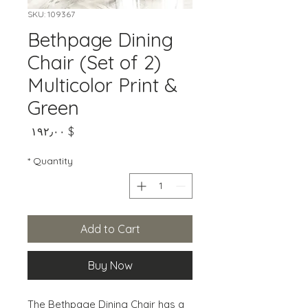
SKU: 109367
Bethpage Dining
Chair (Set of 2)
Multicolor Print &
Green
Price
$ ۱۹۲٫۰۰
*
Quantity
Add to Cart
Buy Now
The Bethpage Dining Chair has a 