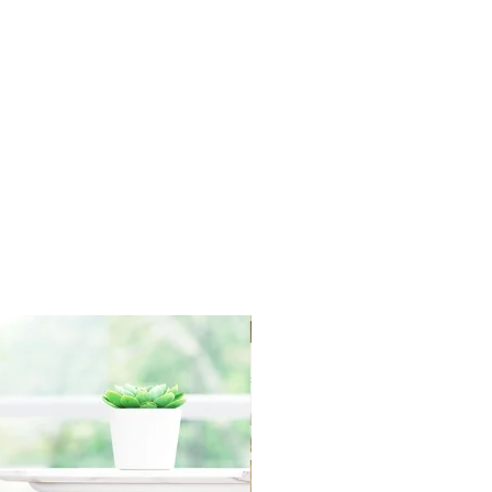
redit towards your account. We
yment for RETURN SHIPPING
r order processing irregularities-
asis.