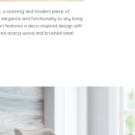
DELIVERY DATE for c
t, a stunning and modern piece of 
DO NOT provide pa
except for defects o
f elegance and functionality to any living 
on a preapproved b
rt features a deco-inspired design with 
red acacia wood and brushed steel.