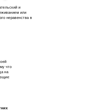
тельский и
реживанием или
го неравенства в
оей
му что
да на
ющие:
тних