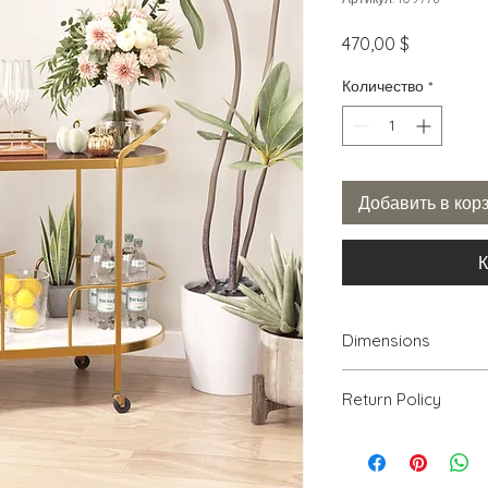
Цена
470,00 $
Количество
*
Добавить в кор
К
Dimensions
31.5" W x 17.1" D x 30
Return Policy
We will accept ret
PRODUCT, THAT IS 
30% RESTOCKING FEE