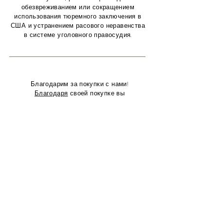
обезвреживанием или сокращением
использования тюремного заключения в
США и устранением расового неравенства
в системе уголовного правосудия.
Благодарим за покупки с нами!
Благодаря
своей покупке вы
помогаете сделать мир лучше, потому
что мы жертвуем 5% нашего общего
чистого дохода на
проект Sentencing
Project
. Проблемы следующие:
Взаимодействие с другими людьми
Политика вынесения приговоров
Лишение свободы
Политика в отношении
наркотиков
Расовое неравенство
Правосудие по делам
несовершеннолетних
женщины