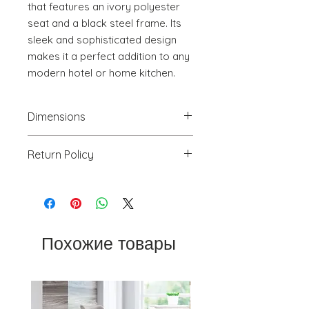
that features an ivory polyester 
seat and a black steel frame. Its 
sleek and sophisticated design 
makes it a perfect addition to any 
modern hotel or home kitchen.
Dimensions
18.5" W x 21.7" D x 30.3" H
Return Policy
We will accept return(s) of any
UNOPENED PRODUCT, THAT IS IN
ORIGINAL PACKAGING with 30%
RESTOCKING FEE within 30 days of
the DELIVERY DATE for credit
Похожие товары
towards your account. We DO NOT
provide payment for RETURN
SHIPPING except for defects or
order processing irregularities- on a