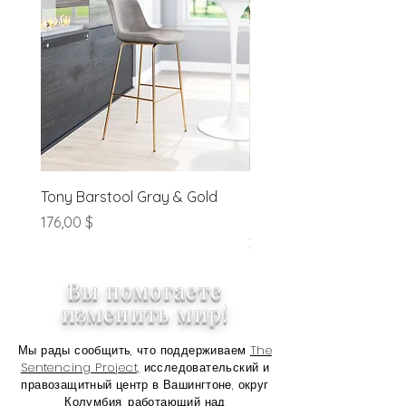
preapproved basis.
Tony Barstool Gray & Gold
Blanca Barstool (Set of
Ivory
Цена
176,00 $
Цена
320,00 $
Вы помогаете
изменить мир!
Мы рады сообщить, что поддерживаем
The
Sentencing Project,
исследовательский и
правозащитный центр в Вашингтоне, округ
Колумбия, работающий над