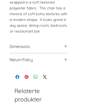
wrapped in a soft textured 
polyester fabric.  This chair has a 
mixture of soft boho textures with 
a modern shape.  It looks great in 
any space, dining room, bedroom, 
or restautrant bar.
Dimensions
20.5" W x 23.2" D x 32.3" H
Return Policy
We will accept return(s) of any
UNOPENED PRODUCT, THAT IS IN
ORIGINAL PACKAGING with 30%
RESTOCKING FEE within 30 days of
the DELIVERY DATE for credit
Relaterte
towards your account. We DO NOT
produkter
provide payment for RETURN
SHIPPING except for defects or