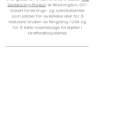
Sentencing Project,
et Washington, DC-
basert forsknings- og advokatsenter
som jobber for avskillelse eller for å
redusere bruken av fengsling i USA og
for å takle rasemessige forskjeller i
strafferettssystemet.
Takk for at du handlet hos oss! Du
er med på å gjøre verden til et bedre
sted med kjøpet ditt, fordi vi donerer
5% av vår totale nettoinntekt til
The
Sentencing Project
. Problemene er:
</s> </s> </s> </s> </s> </s> </s> </s> </s>
</s> </s> </s>
Straffutmålingspolitikk
Fengsling
Narkotikapolitikk
Raseforskjell
Juvenile Justice
Kvinner