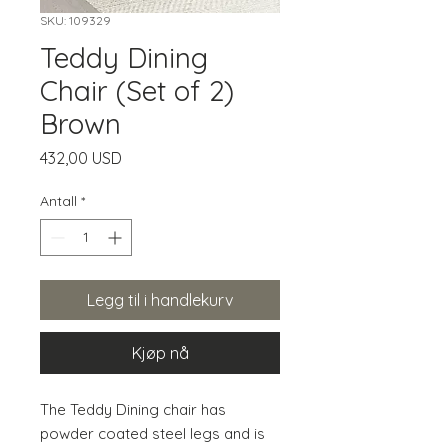
SKU: 109329
Teddy Dining
Chair (Set of 2)
Brown
Pris
432,00 USD
Antall
*
Legg til i handlekurv
Kjøp nå
The Teddy Dining chair has 
powder coated steel legs and is 