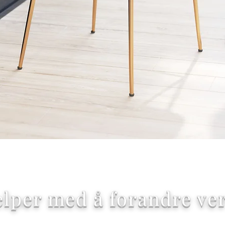
Hurtigvisning
elper med å forandre ve