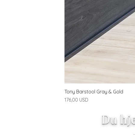
Tony Barstool Gray & Gold
Pris
176,00 USD
Du hj