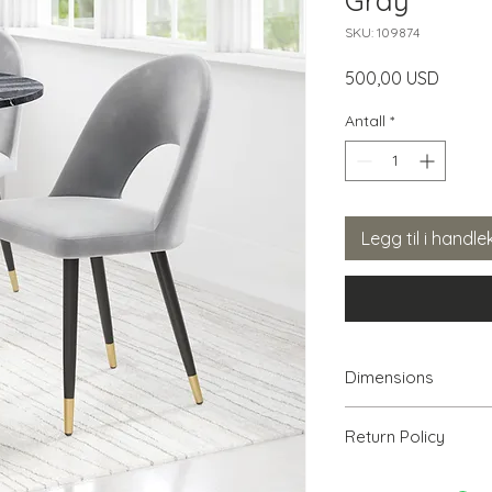
Gray
SKU: 109874
Pris
500,00 USD
Antall
*
Legg til i handle
Dimensions
19.7" W x 22" D x 33.
Return Policy
We will accept ret