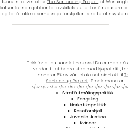
 kunne si at vi støtter
The Sentencing Project,
et Washingt
atsenter som jobber for avskillelse eller for å redusere b
A og for å takle rasemessige forskjeller i strafferettssystem
Takk for at du handlet hos oss! Du er med på 
verden til et bedre sted med kjøpet ditt, for
donerer 5% av vår totale nettoinntekt til
T
Sentencing Project
. Problemene er:
</s> </s> </s> </s> </s> </s> </s> </s> </s> </s> </s
Straffutmålingspolitikk
Fengsling
Narkotikapolitikk
Raseforskjell
Juvenile Justice
Kvinner