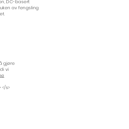
on, DC-basert
ruken av fengsling
et.
å gjøre
di vi
he
> </s>