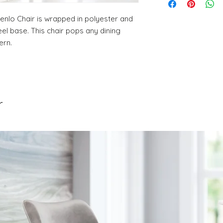
PRODUCT, THAT IS 
30% RESTOCKING FEE
nlo Chair is wrapped in polyester and 
DELIVERY DATE for c
el base. This chair pops any dining 
DO NOT provide pa
ern.
except for defects o
on a preapproved b
r