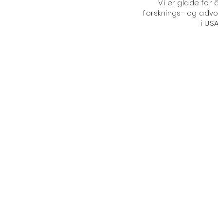
Vi er glade for å
forsknings- og advok
i US