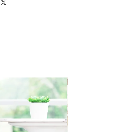
IN ORIGINAL PACKAGING with
 within 30 days of the
redit towards your account. We
yment for RETURN SHIPPING
r order processing irregularities-
asis.