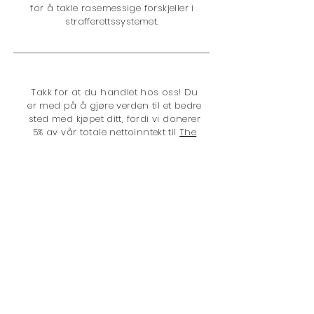
for å takle rasemessige forskjeller i
strafferettssystemet.
Takk for at du handlet hos oss! Du
er med på å gjøre verden til et bedre
sted med kjøpet ditt, fordi vi donerer
5% av vår totale nettoinntekt til
The
Sentencing Project
. Problemene er:
</s> </s> </s> </s> </s> </s> </s> </s> </s>
</s> </s> </s>
Straffutmålingspolitikk
Fengsling
Narkotikapolitikk
Raseforskjell
Juvenile Justice
Kvinner
Stemmerettigheter
Sivile
konsekvenser
Kampanje for å få slutt på
fengsel i livet