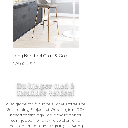
Tony Barstool Gray & Gold
Blanca Barstool (Set of
Ivory
Pris
176,00 USD
Pris
320,00 USD
Du hjelper med å
forandre verden!
Vi er glade for å kunne si at vi støtter
The
Sentencing Project,
et Washington, DC-
basert forsknings- og advokatsenter
som jobber for avskillelse eller for å
redusere bruken av fengsling i USA og