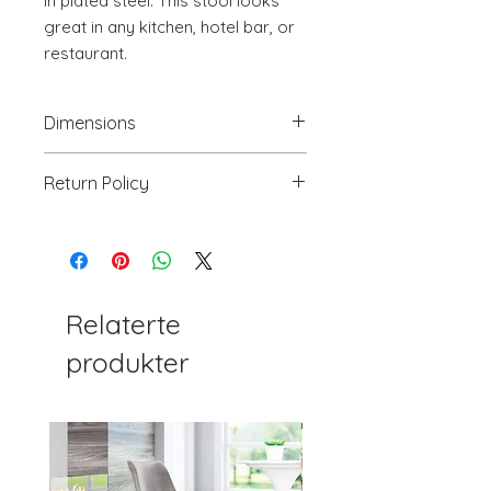
in plated steel. This stool looks 
great in any kitchen, hotel bar, or 
restaurant.
Dimensions
20.9" W x 19.3" D x 35.4~43.7" H
Return Policy
We will accept return(s) of any
UNOPENED PRODUCT, THAT IS IN
ORIGINAL PACKAGING with 30%
RESTOCKING FEE within 30 days of
the DELIVERY DATE for credit
Relaterte
towards your account. We DO NOT
produkter
provide payment for RETURN
SHIPPING except for defects or
order processing irregularities- on a
preapproved basis.