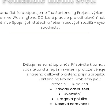
eme říci, že podporujeme
The Sentencing Project,
výzkum
dlem ve Washingtonu, DC, které pracuje pro odhalování n
ění ve Spojených státech a řešení rasových rozdílů v sys
soudnictví.
Děkujeme za nákup u nás! Přispíváte k tomu,
váš nákup stal lepším světem, protože věnu
z našeho celkového čistého příjmu
projekt
Sentencing Project
. Problémy jsou:
Zloženie: 100% bavlna.
Zásady odsouzení
Uvěznění
Drogová politika
Rasová nerovnost