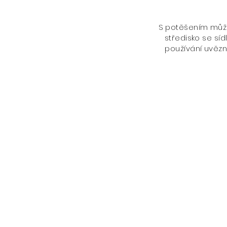
S potěšením můž
středisko se sí
používání uvězn