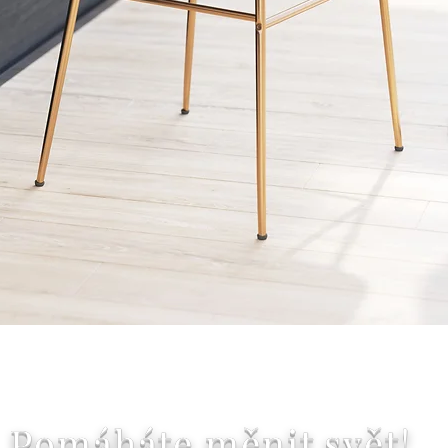
Rychlý náhled
Pomáháte měnit svět!