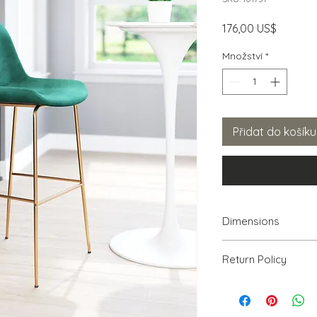
Cena
176,00 US$
Množství
*
Přidat do košíku
Dimensions
20.5" W x 22.2" D x 4
Return Policy
We will accept ret
PRODUCT, THAT IS 
30% RESTOCKING FEE