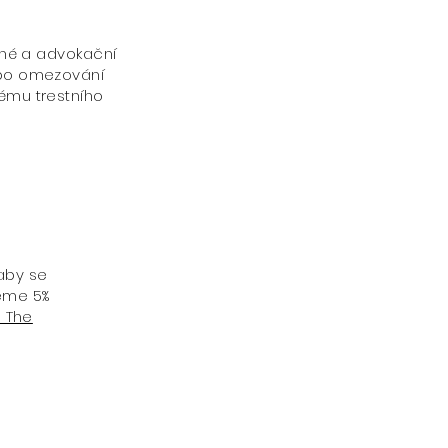
né a advokační
ebo omezování
tému trestního
 aby se
jeme 5%
u The