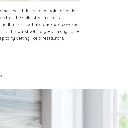
DELIVERY DATE for c
maximalist design and looks great in 
DO NOT provide pa
except for defects o
hic. The solid steel frame is 
on a preapproved b
 and the firm seat and back are covered 
ric. This barstool fits great in any home 
pitality setting like a restaurant.
y