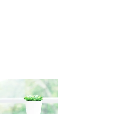
redit towards your account. We
yment for RETURN SHIPPING
r order processing irregularities-
asis.