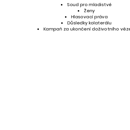
Soud pro mladistvé
Ženy
Hlasovací práva
Důsledky
kolaterálu
Kampaň za ukončení doživotního věz
. Johnson
mail.com