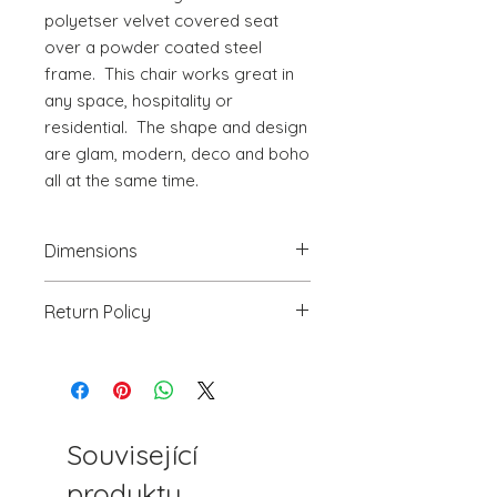
polyetser velvet covered seat 
over a powder coated steel 
frame.  This chair works great in 
any space, hospitality or 
residential.  The shape and design 
are glam, modern, deco and boho 
all at the same time.
Dimensions
19.7" W x 23.2" D x 33.5" H
Return Policy
We will accept return(s) of any
UNOPENED PRODUCT, THAT IS IN
ORIGINAL PACKAGING with 30%
RESTOCKING FEE within 30 days of
the DELIVERY DATE for credit
Související
towards your account. We DO NOT
produkty
provide payment for RETURN