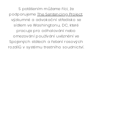
S potěšením můžeme říci, že
podporujeme
The Sentencing Project,
výzkumné a advokační středisko se
sídlem ve Washingtonu, DC, které
pracuje pro odhalování nebo
omezování používání uvěznění ve
Spojených státech a řešení rasových
rozdílů v systému trestního soudnictví.
Děkujeme za nákup u nás! Přispíváte
k tomu, aby se váš nákup stal
lepším světem, protože věnujeme 5%
z našeho celkového čistého příjmu
projektu The Sentencing Project
.
Problémy jsou:
Zloženie: 100% bavlna.
Zásady odsouzení
Uvěznění
Drogová politika