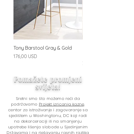
Tony Barstool Gray & Gold
Blanca Barstool (Set of
Ivory
Price
176,00 USD
Price
320,00 USD
Pomažete promjeni
svijeta!
Sretni smo što možemo reći da
podržavamo
Projekt izricanja kazne,
centar za istraživanje i zagovaranje sa
sjedištem u Washingtonu, DC koji radi
na dekarceraciji ili na smanjenju
upotrebe lišenja slobode u Sjedinjenim
Državama i na rješavanju rasnih razlika