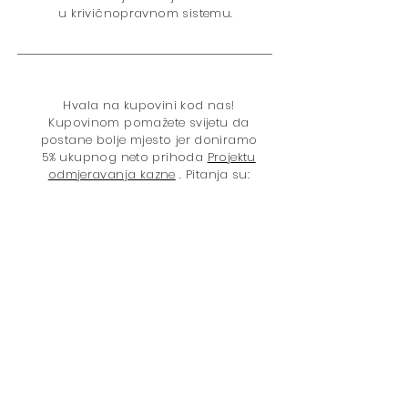
u krivičnopravnom sistemu.
Hvala na kupovini kod nas!
Kupovinom pomažete svijetu da
postane bolje mjesto jer doniramo
5% ukupnog neto prihoda
Projektu
odmjeravanja kazne
. Pitanja su:
U
Politika izricanja kazne
Zatvaranje
Politika droga
Rasna nejednakost
Maloljetničko pravosuđe
Žene
Pravo glasa
Kolateralne
posljedice
Kampanja za okončanje zatvora