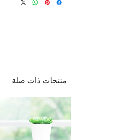
IN ORIGINAL PACKAGING with
 within 30 days of the
redit towards your account. We
yment for RETURN SHIPPING
r order processing irregularities-
asis.
منتجات ذات صلة