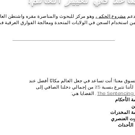
ندعم
مشروع الحكم ،
وهو مركز للبحوث والمناصرة مقره واشنطن العا
من استخدام السجن في الولايات المتحدة ومعالجة الفوارق العرقية في ن
سوق معنا! أنت تساعد في جعل العالم مكانًا أفضل عند
ع بنسبة 5٪ من إجمالي دخلنا الصافي إلى
The Sentencing 
. القضايا هي:
 الأحكام
ن
 المخدرات
وت العنصري
الأحداث