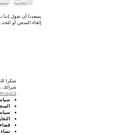
يسعدنا أن نقول إننا 
إلغاء السجن أو للحد 
شكرا للت
شرائك ، لأننا نتبر
Project
سياسة
السج
سياسة
التفا
قضاء 
نساء