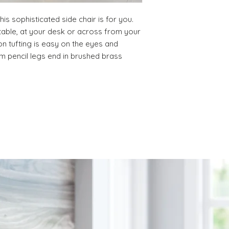
PRODUCT, THAT IS 
30% RESTOCKING FEE
his sophisticated side chair is for you. 
DELIVERY DATE for c
able, at your desk or across from your 
DO NOT provide pa
on tufting is easy on the eyes and 
except for defects o
 pencil legs end in brushed brass 
on a preapproved b