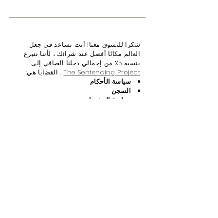
شكرا للتسوق معنا! أنت تساعد في جعل
العالم مكانًا أفضل عند شرائك ، لأننا نتبرع
بنسبة 5٪ من إجمالي دخلنا الصافي إلى
The Sentencing Project
. القضايا هي:
سياسة الأحكام
السجن
سياسة المخدرات
التفاوت العنصري
قضاء الأحداث
نساء
حقوق التصويت
العواقب
الجانبية
حملة لإنهاء السجن مدى الحياة