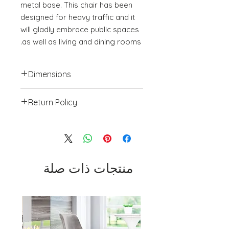
metal base. This chair has been 
designed for heavy traffic and it 
will gladly embrace public spaces 
as well as living and dining rooms.
Dimensions
18.1" W x 23.2" D x 33.5" H
Return Policy
We will accept return(s) of any
UNOPENED PRODUCT, THAT IS IN
ORIGINAL PACKAGING with 30%
RESTOCKING FEE within 30 days of
the DELIVERY DATE for credit
منتجات ذات صلة
towards your account. We DO NOT
provide payment for RETURN
SHIPPING except for defects or
order processing irregularities- on a
preapproved basis.