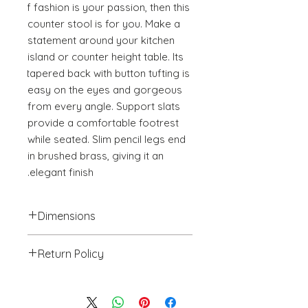
If fashion is your passion, then this 
counter stool is for you. Make a 
statement around your kitchen 
island or counter height table. Its 
tapered back with button tufting is 
easy on the eyes and gorgeous 
from every angle. Support slats 
provide a comfortable footrest 
while seated. Slim pencil legs end 
in brushed brass, giving it an 
elegant finish.
Dimensions
18.5" W x 20.9" D x 36.4" H
Return Policy
We will accept return(s) of any
UNOPENED PRODUCT, THAT IS IN