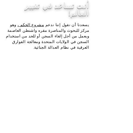
أنت تساعد في تغيير
العالم!
يسعدنا أن نقول إننا ندعم
مشروع الحكم ،
وهو
مركز للبحوث والمناصرة مقره واشنطن العاصمة
ويعمل من أجل إلغاء السجن أو للحد من استخدام
السجن في الولايات المتحدة ومعالجة الفوارق
العرقية في نظام العدالة الجنائية.
شكرا للتسوق معنا! أنت تساعد في جعل
العالم مكانًا أفضل عند شرائك ، لأننا نتبرع
بنسبة 5٪ من إجمالي دخلنا الصافي إلى
The Sentencing Project
. القضايا هي:
سياسة الأحكام
السجن
سياسة المخدرات
التفاوت العنصري
قضاء الأحداث
نساء