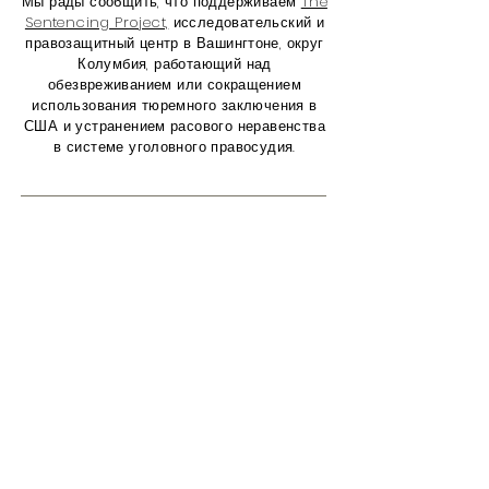
Мы рады сообщить, что поддерживаем
The
Sentencing Project,
исследовательский и
правозащитный центр в Вашингтоне, округ
Колумбия, работающий над
обезвреживанием или сокращением
использования тюремного заключения в
США и устранением расового неравенства
в системе уголовного правосудия.
Благодарим за покупки с нами!
Благодаря
своей покупке вы
помогаете сделать мир лучше, потому
что мы жертвуем 5% нашего общего
чистого дохода на
проект Sentencing
Project
. Проблемы следующие:
Взаимодействие с другими людьми
Политика вынесения приговоров
Лишение свободы
Политика в отношении
наркотиков
Расовое неравенство