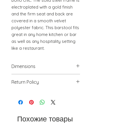
boho chic. The solid steel frame is 
electroplated with a gold finish 
and the firm seat and back are 
covered in a smooth velvet 
polyester fabric. This barstool fits 
great in any home kitchen or bar 
as well as any hospitality setting 
like a restaurant.
Dimensions
20.5" W x 22.2" D x 43.1" H
Return Policy
We will accept return(s) of any
UNOPENED PRODUCT, THAT IS IN
ORIGINAL PACKAGING with 30%
RESTOCKING FEE within 30 days of
the DELIVERY DATE for credit
Похожие товары
towards your account. We DO NOT