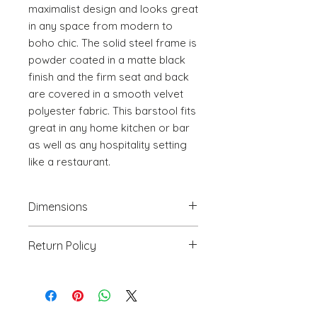
maximalist design and looks great 
in any space from modern to 
boho chic. The solid steel frame is 
powder coated in a matte black 
finish and the firm seat and back 
are covered in a smooth velvet 
polyester fabric. This barstool fits 
great in any home kitchen or bar 
as well as any hospitality setting 
like a restaurant.
Dimensions
20.9" W x 23.8" D x 46.5" H
Return Policy
We will accept return(s) of any
UNOPENED PRODUCT, THAT IS IN
ORIGINAL PACKAGING with 30%
RESTOCKING FEE within 30 days of