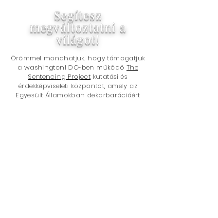
Segítesz
megváltoztatni a
világot!
Örömmel mondhatjuk, hogy támogatjuk
a washingtoni DC-ben működő
The
Sentencing Project
kutatási és
érdekképviseleti központot, amely az
Egyesült Államokban dekarbarációért
vagy a bebörtönzés használatának
csökkentéséért, valamint a büntető
igazságszolgáltatási rendszer faji
egyenlőtlenségeinek kezeléséért dolgozik.
Köszönjük, hogy vásárolt nálunk!
Segít abban, hogy a világ jobbá
váljon vásárlásával, mert teljes nettó
jövedelmünk 5% -át a
The