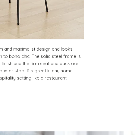
DELIVERY DATE for c
DO NOT provide pa
except for defects o
on a preapproved b
m and maximalist design and looks 
to boho chic. The solid steel frame is 
finish and the firm seat and back are 
ounter stool fits great in any home 
pitality setting like a restaurant.