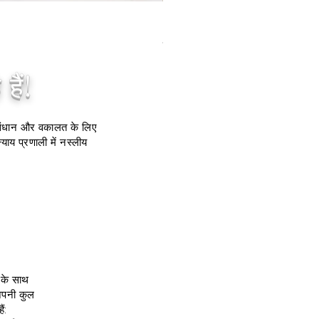
Blanca Barstool (Set of 2) Ivo
मूल्य
$320.00
हैं!
ंधान और वकालत के लिए
ाय प्रणाली में नस्लीय
 के साथ
 अपनी कुल
ं: