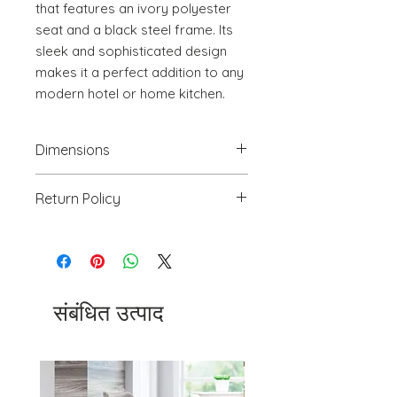
that features an ivory polyester 
seat and a black steel frame. Its 
sleek and sophisticated design 
makes it a perfect addition to any 
modern hotel or home kitchen.
Dimensions
18.5" W x 21.7" D x 30.3" H
Return Policy
We will accept return(s) of any
UNOPENED PRODUCT, THAT IS IN
ORIGINAL PACKAGING with 30%
RESTOCKING FEE within 30 days of
the DELIVERY DATE for credit
संबंधित उत्पाद
towards your account. We DO NOT
provide payment for RETURN
SHIPPING except for defects or
order processing irregularities- on a