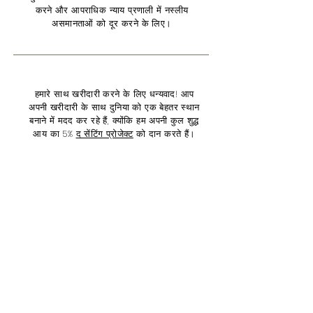
करने और आपराधिक न्याय प्रणाली में नस्लीय
असमानताओं को दूर करने के लिए।
हमारे साथ खरीदारी करने के लिए धन्यवाद! आप
अपनी खरीदारी के साथ दुनिया को एक बेहतर स्थान
बनाने में मदद कर रहे हैं, क्योंकि हम अपनी कुल शुद्ध
आय का 5%
द सेंटिंग प्रोजेक्ट
को दान करते हैं।
मुद्दे हैं:
उन्होंने कहा कि इस तरह की घटनाओं को रोकने के
लिए सरकार ने कई कदम उठाए हैं।
वाक्य नीति
अव्यवस्था
दवा नीति
नस्लीय विषमता
किशोर न्याय
महिलाओं
मतदान अधिकार
संपार्श्विक
परिणाम
आजीवन कारावास का अभियान