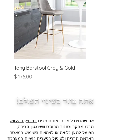
preapproved basis.
)
Tony Barstool Gray & Gold
מחיר
אתה עוזר בשינוי העולם!
אנו שמחים לומר כי אנו תומכים
בפרויקט העונש,
מרכז מחקר וסנגור מבוסס וושינגטון הבירה,
הפועל למען כליאה או לצמצום השימוש במאסר
בארצות הברית ולטיפול בפערים גזעיים במערכת