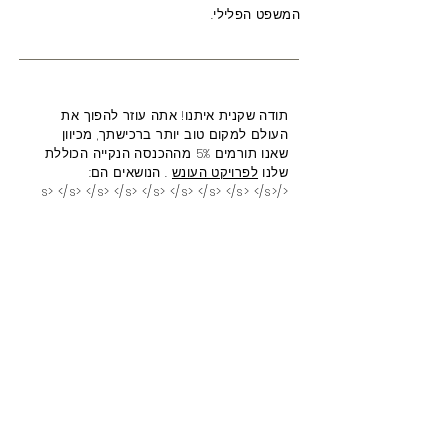
המשפט הפלילי.
תודה שקנית איתנו! אתה עוזר להפוך את
העולם למקום טוב יותר ברכישתך, מכיוון
שאנו תורמים 5% מההכנסה הנקייה הכוללת
שלנו
לפרויקט העונש
. הנושאים הם:
</s> </s> </s> </s> </s> </s> </s> </s> </s>
</s> </s> </s>
מדיניות גזר דין
כליאה
מדיניות סמים
פער גזעי
צדק נעורים
נשים
זכויות הצבעה
השלכות
בטחונות
קמפיין לסיום מאסר חיים