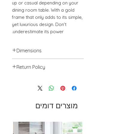
up or casual depending on your 
dining room table. With a gold 
frame that only adds to its simple, 
yet luxurious design. Don’t 
underestimate its power.
Dimensions
19.7" W x 21.9" D x 35.8" H
Return Policy
We will accept return(s) of any
UNOPENED PRODUCT, THAT IS IN
ORIGINAL PACKAGING with 30%
RESTOCKING FEE within 30 days of
the DELIVERY DATE for credit
מוצרים דומים
towards your account. We DO NOT
provide payment for RETURN
SHIPPING except for defects or
order processing irregularities- on a