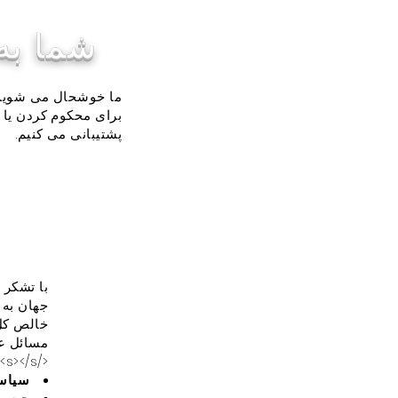
شما به
ما خوشحال می شویم ک
برای محکوم کردن یا 
پشتیبانی می کنیم.
با تشکر 
خالص کل 
مسائل عبا
</s></s>
سیاس