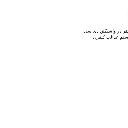
قر در واشنگتن دی سی
یستم عدالت کیفری