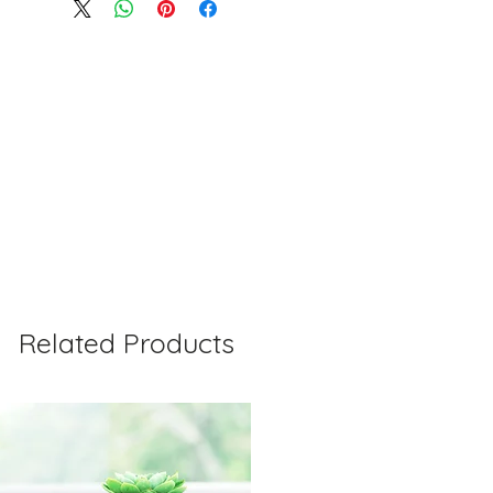
IN ORIGINAL PACKAGING with
 within 30 days of the
redit towards your account. We
yment for RETURN SHIPPING
r order processing irregularities-
asis.
Related Products