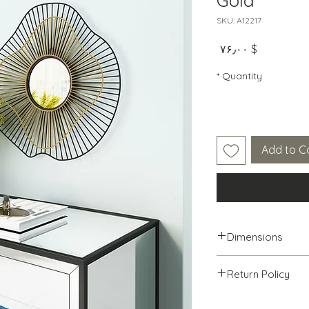
Gold
SKU: A12217
Price
$ ۷۶٫۰۰
*
Quantity
Add to C
Dimensions
22" W x 2" D x 22" H
Return Policy
We will accept ret