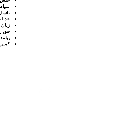
حبس
سیاس
ناساز
عدالت
زنان
حق ر
پیامد
کمپین