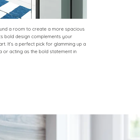
PRODUCT, THAT IS 
30% RESTOCKING FEE
DELIVERY DATE for c
DO NOT provide pa
except for defects o
round a room to create a more spacious 
on a preapproved b
Its bold design complements your 
rt. It’s a perfect pick for glamming up a 
 or acting as the bold statement in 