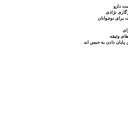
ت دارو
گاری نژادی
 برای نوجوانان
ای
های
وثیقه
 پایان دادن به حبس ابد
. Johnson
mail.com